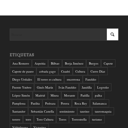
ETIQUETAS
Ana Romero
Azpeitia
Bilbao
Borja Jiménez
Burgos
Capote
Capote de paseo
cebada gago
Cuadri
Cultura
Curro Díaz
Diego Urdiales
El toreo es cultura
encerrona
Fandiño
Fuente Ymbro
Ginés Marín
Iván Fandiño
Jandilla
Logroño
López Simón
Madrid
Miura
Morante
Padilla
palha
Pamplona
Paulita
Pedraza
Perera
Roca Rey
Salamanca
Santander
Sebastián Castella
sentimiento
taurino
tauromaquia
torero
toro
Toro Cultura
Toros
Torrestrella
turismo
Valdefresno
Victorino