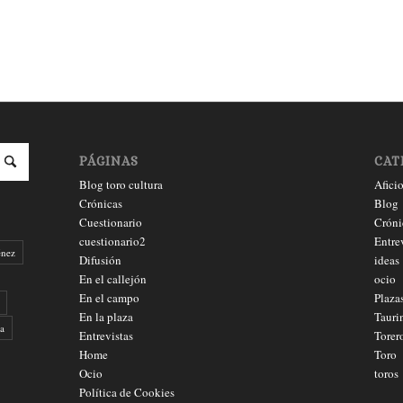
PÁGINAS
CAT
Blog toro cultura
Afici
Crónicas
Blog
Cuestionario
Cróni
cuestionario2
Entre
énez
Difusión
ideas
En el callejón
ocio
En el campo
Plaza
En la plaza
Tauri
a
Entrevistas
Torer
Home
Toro
Ocio
toros
Política de Cookies