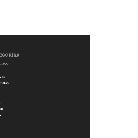
EGORÍAS
onado
cas
vistas
s
no
o