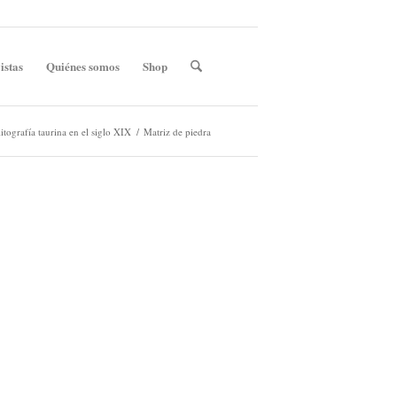
istas
Quiénes somos
Shop
 litografía taurina en el siglo XIX
/
Matriz de piedra