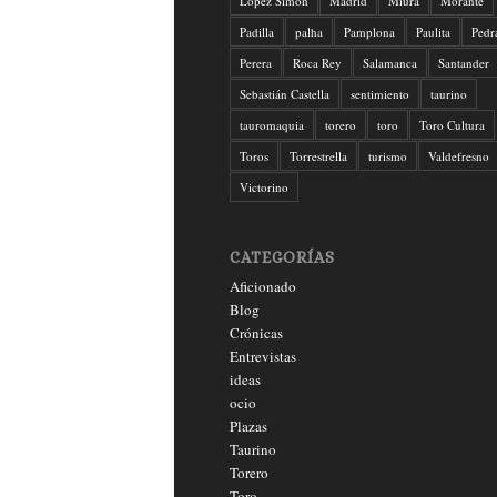
López Simón
Madrid
Miura
Morante
Padilla
palha
Pamplona
Paulita
Pedr
Perera
Roca Rey
Salamanca
Santander
Sebastián Castella
sentimiento
taurino
tauromaquia
torero
toro
Toro Cultura
Toros
Torrestrella
turismo
Valdefresno
Victorino
CATEGORÍAS
Aficionado
Blog
Crónicas
Entrevistas
ideas
ocio
Plazas
Taurino
Torero
Toro