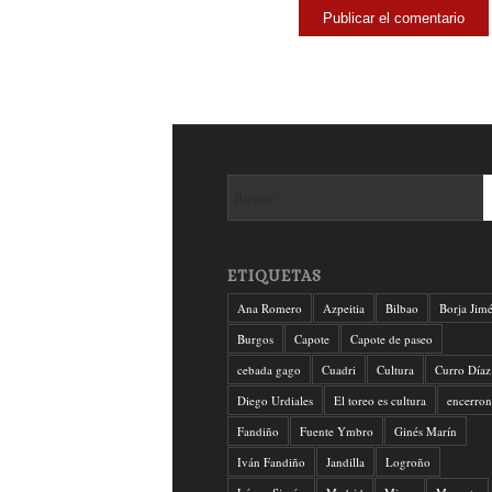
ETIQUETAS
Ana Romero
Azpeitia
Bilbao
Borja Jim
Burgos
Capote
Capote de paseo
cebada gago
Cuadri
Cultura
Curro Díaz
Diego Urdiales
El toreo es cultura
encerron
Fandiño
Fuente Ymbro
Ginés Marín
Iván Fandiño
Jandilla
Logroño