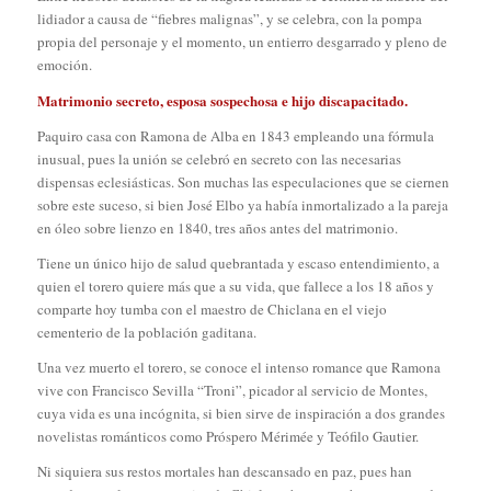
lidiador a causa de “fiebres malignas”, y se celebra, con la pompa
propia del personaje y el momento, un entierro desgarrado y pleno de
emoción.
Matrimonio secreto, esposa sospechosa e hijo discapacitado.
Paquiro casa con Ramona de Alba en 1843 empleando una fórmula
inusual, pues la unión se celebró en secreto con las necesarias
dispensas eclesiásticas. Son muchas las especulaciones que se ciernen
sobre este suceso, si bien José Elbo ya había inmortalizado a la pareja
en óleo sobre lienzo en 1840, tres años antes del matrimonio.
Tiene un único hijo de salud quebrantada y escaso entendimiento, a
quien el torero quiere más que a su vida, que fallece a los 18 años y
comparte hoy tumba con el maestro de Chiclana en el viejo
cementerio de la población gaditana.
Una vez muerto el torero, se conoce el intenso romance que Ramona
vive con Francisco Sevilla “Troni”, picador al servicio de Montes,
cuya vida es una incógnita, si bien sirve de inspiración a dos grandes
novelistas románticos como Próspero Mérimée y Teófilo Gautier.
Ni siquiera sus restos mortales han descansado en paz, pues han