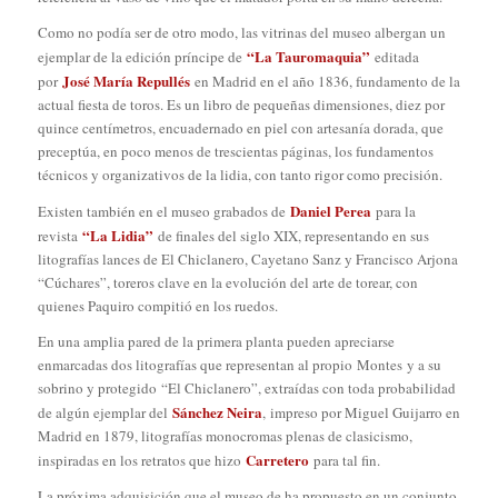
Como no podía ser de otro modo, las vitrinas del museo albergan un
“La Tauromaquia”
ejemplar de la edición príncipe de
editada
José María Repullés
por
en Madrid en el año 1836, fundamento de la
actual fiesta de toros. Es un libro de pequeñas dimensiones, diez por
quince centímetros, encuadernado en piel con artesanía dorada, que
preceptúa, en poco menos de trescientas páginas, los fundamentos
técnicos y organizativos de la lidia, con tanto rigor como precisión.
Daniel Perea
Existen también en el museo grabados de
para la
“La Lidia”
revista
de finales del siglo XIX, representando en sus
litografías lances de El Chiclanero, Cayetano Sanz y Francisco Arjona
“Cúchares”, toreros clave en la evolución del arte de torear, con
quienes Paquiro compitió en los ruedos.
En una amplia pared de la primera planta pueden apreciarse
enmarcadas dos litografías que representan al propio
Montes
y a su
sobrino y protegido
“El Chiclanero”
, extraídas con toda probabilidad
Sánchez Neira
de algún ejemplar del
,
impreso por Miguel Guijarro en
Madrid en 1879, litografías monocromas plenas de clasicismo,
Carretero
inspiradas en los retratos que hizo
para tal fin.
La próxima adquisición que el museo de ha propuesto en un conjunto