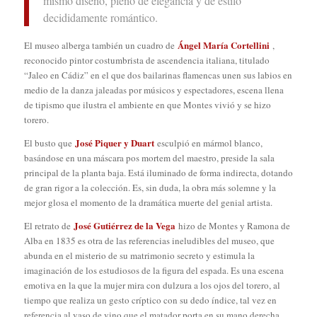
mismo diseñó, pleno de elegancia y de estilo
decididamente romántico.
Ángel María Cortellini
El museo alberga también un cuadro de
,
reconocido pintor costumbrista de ascendencia italiana, titulado
“Jaleo en Cádiz” en el que dos bailarinas flamencas unen sus labios en
medio de la danza jaleadas por músicos y espectadores, escena llena
de tipismo que ilustra el ambiente en que Montes vivió y se hizo
torero.
José Piquer y Duart
El busto que
esculpió en mármol blanco,
basándose en una máscara pos mortem del maestro, preside la sala
principal de la planta baja. Está iluminado de forma indirecta, dotando
de gran rigor a la colección. Es, sin duda, la obra más solemne y la
mejor glosa el momento de la dramática muerte del genial artista.
José Gutiérrez de la Vega
El retrato de
hizo de Montes y Ramona de
Alba en 1835 es otra de las referencias ineludibles del museo, que
abunda en el misterio de su matrimonio secreto y estimula la
imaginación de los estudiosos de la figura del espada. Es una escena
emotiva en la que la mujer mira con dulzura a los ojos del torero, al
tiempo que realiza un gesto críptico con su dedo índice, tal vez en
referencia al vaso de vino que el matador porta en su mano derecha.