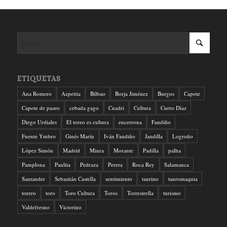
ETIQUETAS
Ana Romero
Azpeitia
Bilbao
Borja Jiménez
Burgos
Capote
Capote de paseo
cebada gago
Cuadri
Cultura
Curro Díaz
Diego Urdiales
El toreo es cultura
encerrona
Fandiño
Fuente Ymbro
Ginés Marín
Iván Fandiño
Jandilla
Logroño
López Simón
Madrid
Miura
Morante
Padilla
palha
Pamplona
Paulita
Pedraza
Perera
Roca Rey
Salamanca
Santander
Sebastián Castella
sentimiento
taurino
tauromaquia
torero
toro
Toro Cultura
Toros
Torrestrella
turismo
Valdefresno
Victorino