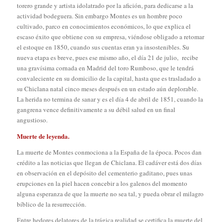
torero grande y artista idolatrado por la afición, para dedicarse a la
actividad bodeguera. Sin embargo Montes es un hombre poco
cultivado, parco en conocimientos económicos, lo que explica el
escaso éxito que obtiene con su empresa, viéndose obligado a retomar
el estoque en 1850, cuando sus cuentas eran ya insostenibles. Su
nueva etapa es breve, pues ese mismo año, el día 21 de julio, recibe
una gravísima cornada en Madrid del toro Rumboso, que le tendrá
convaleciente en su domicilio de la capital, hasta que es trasladado a
su Chiclana natal cinco meses después en un estado aún deplorable.
La herida no termina de sanar y es el día 4 de abril de 1851, cuando la
gangrena vence definitivamente a su débil salud en un final
angustioso.
Muerte de leyenda.
La muerte de Montes conmociona a la España de la época. Pocos dan
crédito a las noticias que llegan de Chiclana. El cadáver está dos días
en observación en el depósito del cementerio gaditano, pues unas
erupciones en la piel hacen concebir a los galenos del momento
alguna esperanza de que la muerte no sea tal, y pueda obrar el milagro
bíblico de la resurrección.
Entre hedores delatores de la trágica realidad se certifica la muerte del