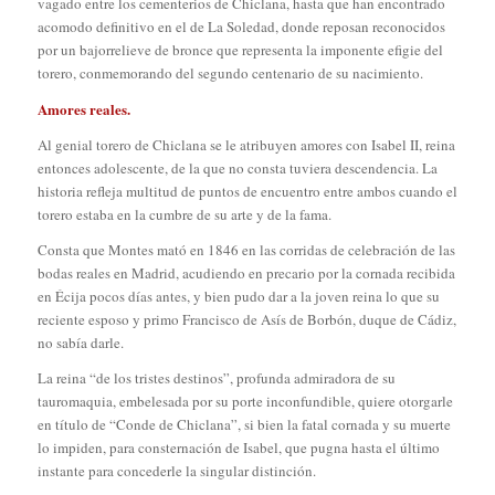
vagado entre los cementerios de Chiclana, hasta que han encontrado
acomodo definitivo en el de La Soledad, donde reposan reconocidos
por un bajorrelieve de bronce que representa la imponente efigie del
torero, conmemorando del segundo centenario de su nacimiento.
Amores reales.
Al genial torero de Chiclana se le atribuyen amores con Isabel II, reina
entonces adolescente, de la que no consta tuviera descendencia. La
historia refleja multitud de puntos de encuentro entre ambos cuando el
torero estaba en la cumbre de su arte y de la fama.
Consta que Montes mató en 1846 en las corridas de celebración de las
bodas reales en Madrid, acudiendo en precario por la cornada recibida
en Écija pocos días antes, y bien pudo dar a la joven reina lo que su
reciente esposo y primo Francisco de Asís de Borbón, duque de Cádiz,
no sabía darle.
La reina “de los tristes destinos”, profunda admiradora de su
tauromaquia, embelesada por su porte inconfundible, quiere otorgarle
en título de “Conde de Chiclana”, si bien la fatal cornada y su muerte
lo impiden, para consternación de Isabel, que pugna hasta el último
instante para concederle la singular distinción.