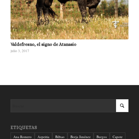
Valdefresno, el signo de Atanasio
julio 3, 2017
ETIQUETAS
Ana Romero
Azpeitia
Bilbao
Borja Jiménez
Burgos
Capote