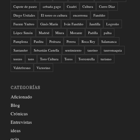
Capote de paseo
cebada gago
Cuadri
Cultura
Curro Díaz
Diego Urdiales
El toreo es cultura
encerrona
Fandiño
Fuente Ymbro
Ginés Marín
Iván Fandiño
Jandilla
Logroño
López Simón
Madrid
Miura
Morante
Padilla
palha
Pamplona
Paulita
Pedraza
Perera
Roca Rey
Salamanca
Santander
Sebastián Castella
sentimiento
taurino
tauromaquia
torero
toro
Toro Cultura
Toros
Torrestrella
turismo
Valdefresno
Victorino
CATEGORÍAS
Aficionado
Blog
Crónicas
Entrevistas
ideas
ocio