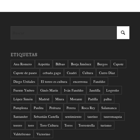
ETIQUETAS
Ana Romero
Azpeitia
Bilbao
Borja Jiménez
Burgos
Capote
Capote de paseo
cebada gago
Cuadri
Cultura
Curro Díaz
Diego Urdiales
El toreo es cultura
encerrona
Fandiño
Fuente Ymbro
Ginés Marín
Iván Fandiño
Jandilla
Logroño
López Simón
Madrid
Miura
Morante
Padilla
palha
Pamplona
Paulita
Pedraza
Perera
Roca Rey
Salamanca
Santander
Sebastián Castella
sentimiento
taurino
tauromaquia
torero
toro
Toro Cultura
Toros
Torrestrella
turismo
Valdefresno
Victorino