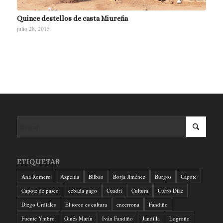
Quince destellos de casta Miureña
julio 28, 2015
ETIQUETAS
Ana Romero
Azpeitia
Bilbao
Borja Jiménez
Burgos
Capote
Capote de paseo
cebada gago
Cuadri
Cultura
Curro Díaz
Diego Urdiales
El toreo es cultura
encerrona
Fandiño
Fuente Ymbro
Ginés Marín
Iván Fandiño
Jandilla
Logroño