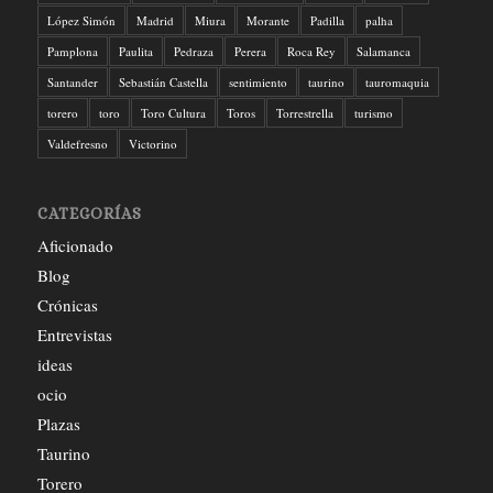
López Simón
Madrid
Miura
Morante
Padilla
palha
Pamplona
Paulita
Pedraza
Perera
Roca Rey
Salamanca
Santander
Sebastián Castella
sentimiento
taurino
tauromaquia
torero
toro
Toro Cultura
Toros
Torrestrella
turismo
Valdefresno
Victorino
CATEGORÍAS
Aficionado
Blog
Crónicas
Entrevistas
ideas
ocio
Plazas
Taurino
Torero