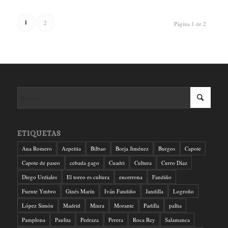
1
2
Página 1 de 2
ETIQUETAS
Ana Romero
Azpeitia
Bilbao
Borja Jiménez
Burgos
Capote
Capote de paseo
cebada gago
Cuadri
Cultura
Curro Díaz
Diego Urdiales
El toreo es cultura
encerrona
Fandiño
Fuente Ymbro
Ginés Marín
Iván Fandiño
Jandilla
Logroño
López Simón
Madrid
Miura
Morante
Padilla
palha
Pamplona
Paulita
Pedraza
Perera
Roca Rey
Salamanca