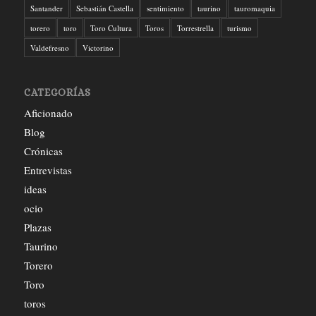
Santander
Sebastián Castella
sentimiento
taurino
tauromaquia
torero
toro
Toro Cultura
Toros
Torrestrella
turismo
Valdefresno
Victorino
CATEGORÍAS
Aficionado
Blog
Crónicas
Entrevistas
ideas
ocio
Plazas
Taurino
Torero
Toro
toros