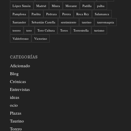
López Simón
Madrid
Miura
Morante
Padilla
palha
Pamplona
Paulita
Pedraza
Perera
Roca Rey
Salamanca
Santander
Sebastián Castella
sentimiento
taurino
tauromaquia
torero
toro
Toro Cultura
Toros
Torrestrella
turismo
Valdefresno
Victorino
CATEGORÍAS
Aficionado
Blog
Crónicas
Entrevistas
ideas
ocio
Plazas
Taurino
Torero