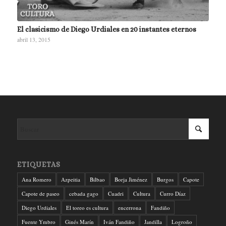
El clasicismo de Diego Urdiales en 20 instantes eternos
abril 13, 2015
ETIQUETAS
Ana Romero
Azpeitia
Bilbao
Borja Jiménez
Burgos
Capote
Capote de paseo
cebada gago
Cuadri
Cultura
Curro Díaz
Diego Urdiales
El toreo es cultura
encerrona
Fandiño
Fuente Ymbro
Ginés Marín
Iván Fandiño
Jandilla
Logroño