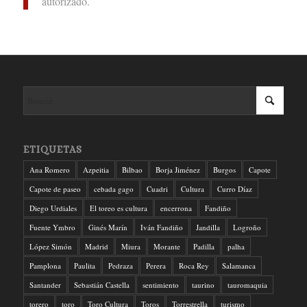
autorizado.
ETIQUETAS
Ana Romero
Azpeitia
Bilbao
Borja Jiménez
Burgos
Capote
Capote de paseo
cebada gago
Cuadri
Cultura
Curro Díaz
Diego Urdiales
El toreo es cultura
encerrona
Fandiño
Fuente Ymbro
Ginés Marín
Iván Fandiño
Jandilla
Logroño
López Simón
Madrid
Miura
Morante
Padilla
palha
Pamplona
Paulita
Pedraza
Perera
Roca Rey
Salamanca
Santander
Sebastián Castella
sentimiento
taurino
tauromaquia
torero
toro
Toro Cultura
Toros
Torrestrella
turismo