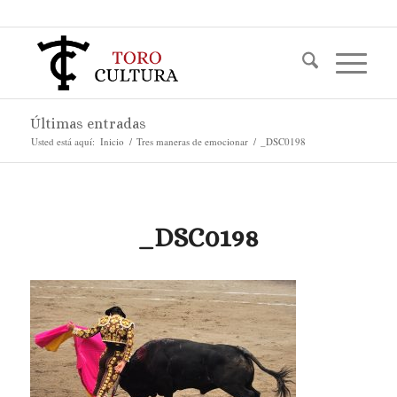
Últimas entradas
Usted está aquí:
Inicio
/
Tres maneras de emocionar
/
_DSC0198
_DSC0198