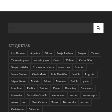
ETIQUETAS
Ana Romero
Azpeitia
Bilbao
Borja Jiménez
Burgos
Capote
Capote de paseo
cebada gago
Cuadri
Cultura
Curro Díaz
Diego Urdiales
El toreo es cultura
encerrona
Fandiño
Fuente Ymbro
Ginés Marín
Iván Fandiño
Jandilla
Logroño
López Simón
Madrid
Miura
Morante
Padilla
palha
Pamplona
Paulita
Pedraza
Perera
Roca Rey
Salamanca
Santander
Sebastián Castella
sentimiento
taurino
tauromaquia
torero
toro
Toro Cultura
Toros
Torrestrella
turismo
Valdefresno
Victorino