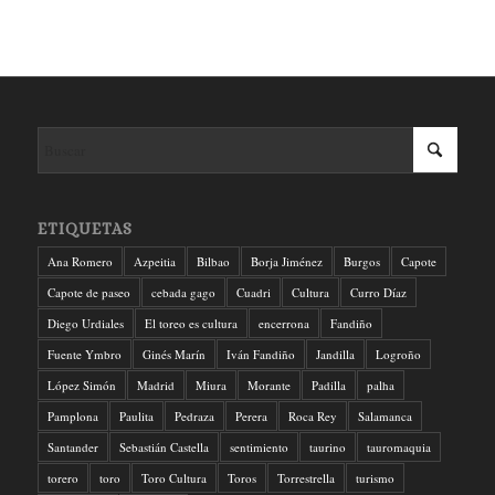
ETIQUETAS
Ana Romero
Azpeitia
Bilbao
Borja Jiménez
Burgos
Capote
Capote de paseo
cebada gago
Cuadri
Cultura
Curro Díaz
Diego Urdiales
El toreo es cultura
encerrona
Fandiño
Fuente Ymbro
Ginés Marín
Iván Fandiño
Jandilla
Logroño
López Simón
Madrid
Miura
Morante
Padilla
palha
Pamplona
Paulita
Pedraza
Perera
Roca Rey
Salamanca
Santander
Sebastián Castella
sentimiento
taurino
tauromaquia
torero
toro
Toro Cultura
Toros
Torrestrella
turismo