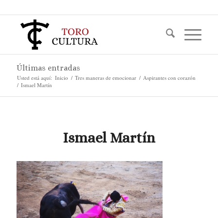
Últimas entradas
Usted está aquí:
Inicio
/
Tres maneras de emocionar
/
Aspirantes con corazón
/
Ismael Martín
Ismael Martín