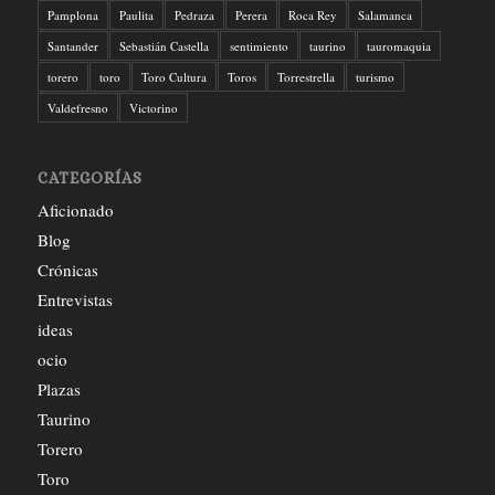
Pamplona
Paulita
Pedraza
Perera
Roca Rey
Salamanca
Santander
Sebastián Castella
sentimiento
taurino
tauromaquia
torero
toro
Toro Cultura
Toros
Torrestrella
turismo
Valdefresno
Victorino
CATEGORÍAS
Aficionado
Blog
Crónicas
Entrevistas
ideas
ocio
Plazas
Taurino
Torero
Toro