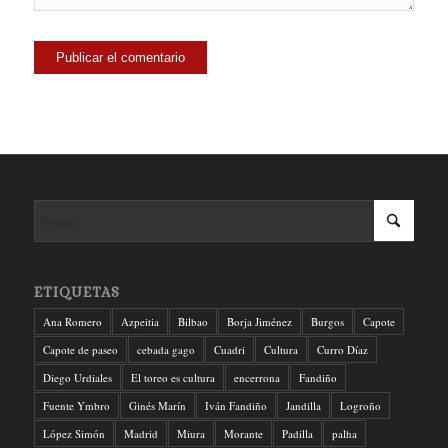
ETIQUETAS
Ana Romero
Azpeitia
Bilbao
Borja Jiménez
Burgos
Capote
Capote de paseo
cebada gago
Cuadri
Cultura
Curro Díaz
Diego Urdiales
El toreo es cultura
encerrona
Fandiño
Fuente Ymbro
Ginés Marín
Iván Fandiño
Jandilla
Logroño
López Simón
Madrid
Miura
Morante
Padilla
palha