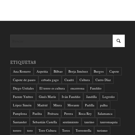
ETIQUETAS
Ana Romero
Azpeitia
Bilbao
Borja Jiménez
Burgos
Capote
Capote de paseo
cebada gago
Cuadri
Cultura
Curro Díaz
Diego Urdiales
El toreo es cultura
encerrona
Fandiño
Fuente Ymbro
Ginés Marín
Iván Fandiño
Jandilla
Logroño
López Simón
Madrid
Miura
Morante
Padilla
palha
Pamplona
Paulita
Pedraza
Perera
Roca Rey
Salamanca
Santander
Sebastián Castella
sentimiento
taurino
tauromaquia
torero
toro
Toro Cultura
Toros
Torrestrella
turismo