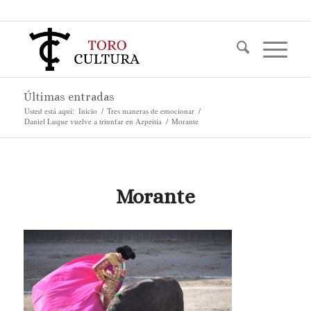
Últimas entradas
Usted está aquí:
Inicio
/
Tres maneras de emocionar
/
Daniel Luque vuelve a triunfar en Azpeitia
/
Morante
Morante