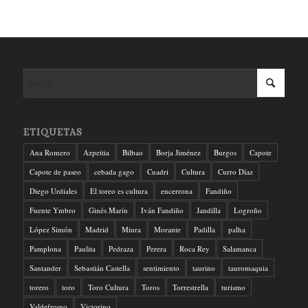
ETIQUETAS
Ana Romero
Azpeitia
Bilbao
Borja Jiménez
Burgos
Capote
Capote de paseo
cebada gago
Cuadri
Cultura
Curro Díaz
Diego Urdiales
El toreo es cultura
encerrona
Fandiño
Fuente Ymbro
Ginés Marín
Iván Fandiño
Jandilla
Logroño
López Simón
Madrid
Miura
Morante
Padilla
palha
Pamplona
Paulita
Pedraza
Perera
Roca Rey
Salamanca
Santander
Sebastián Castella
sentimiento
taurino
tauromaquia
torero
toro
Toro Cultura
Toros
Torrestrella
turismo
Valdefresno
Victorino