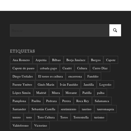
ETIQUETAS
Ana Romero
Azpeitia
Bilbao
Borja Jiménez
Burgos
Capote
Capote de paseo
cebada gago
Cuadri
Cultura
Curro Díaz
Diego Urdiales
El toreo es cultura
encerrona
Fandiño
Fuente Ymbro
Ginés Marín
Iván Fandiño
Jandilla
Logroño
López Simón
Madrid
Miura
Morante
Padilla
palha
Pamplona
Paulita
Pedraza
Perera
Roca Rey
Salamanca
Santander
Sebastián Castella
sentimiento
taurino
tauromaquia
torero
toro
Toro Cultura
Toros
Torrestrella
turismo
Valdefresno
Victorino