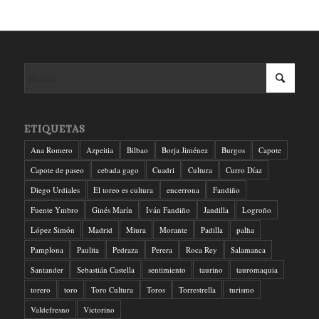
ETIQUETAS
Ana Romero
Azpeitia
Bilbao
Borja Jiménez
Burgos
Capote
Capote de paseo
cebada gago
Cuadri
Cultura
Curro Díaz
Diego Urdiales
El toreo es cultura
encerrona
Fandiño
Fuente Ymbro
Ginés Marín
Iván Fandiño
Jandilla
Logroño
López Simón
Madrid
Miura
Morante
Padilla
palha
Pamplona
Paulita
Pedraza
Perera
Roca Rey
Salamanca
Santander
Sebastián Castella
sentimiento
taurino
tauromaquia
torero
toro
Toro Cultura
Toros
Torrestrella
turismo
Valdefresno
Victorino