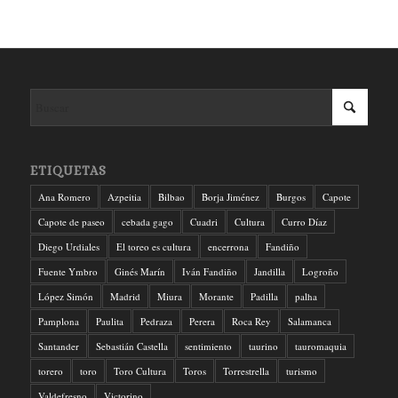
ETIQUETAS
Ana Romero
Azpeitia
Bilbao
Borja Jiménez
Burgos
Capote
Capote de paseo
cebada gago
Cuadri
Cultura
Curro Díaz
Diego Urdiales
El toreo es cultura
encerrona
Fandiño
Fuente Ymbro
Ginés Marín
Iván Fandiño
Jandilla
Logroño
López Simón
Madrid
Miura
Morante
Padilla
palha
Pamplona
Paulita
Pedraza
Perera
Roca Rey
Salamanca
Santander
Sebastián Castella
sentimiento
taurino
tauromaquia
torero
toro
Toro Cultura
Toros
Torrestrella
turismo
Valdefresno
Victorino