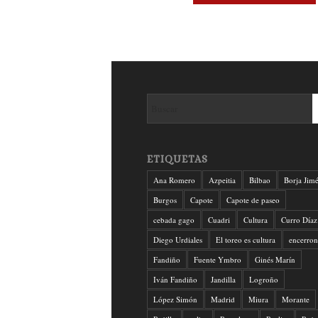
ETIQUETAS
Ana Romero
Azpeitia
Bilbao
Borja Jim
Burgos
Capote
Capote de paseo
cebada gago
Cuadri
Cultura
Curro Díaz
Diego Urdiales
El toreo es cultura
encerron
Fandiño
Fuente Ymbro
Ginés Marín
Iván Fandiño
Jandilla
Logroño
López Simón
Madrid
Miura
Morante