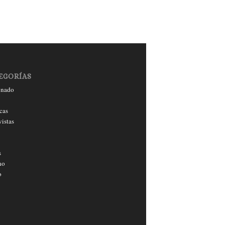
EGORÍAS
onado
cas
vistas
s
no
o