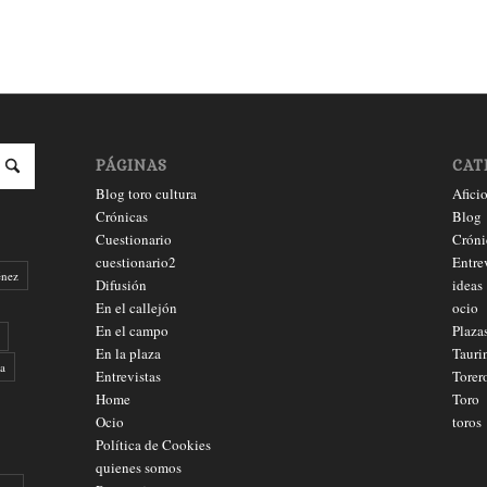
PÁGINAS
CAT
Blog toro cultura
Afici
Crónicas
Blog
Cuestionario
Cróni
cuestionario2
Entre
énez
Difusión
ideas
En el callejón
ocio
En el campo
Plaza
En la plaza
Tauri
a
Entrevistas
Torer
Home
Toro
Ocio
toros
Política de Cookies
quienes somos