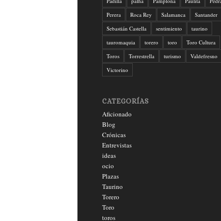
Padilla
palha
Pamplona
Paulita
Pedr
Perera
Roca Rey
Salamanca
Santander
Sebastián Castella
sentimiento
taurino
tauromaquia
torero
toro
Toro Cultura
Toros
Torrestrella
turismo
Valdefresno
Victorino
CATEGORÍAS
Aficionado
Blog
Crónicas
Entrevistas
ideas
ocio
Plazas
Taurino
Torero
Toro
toros