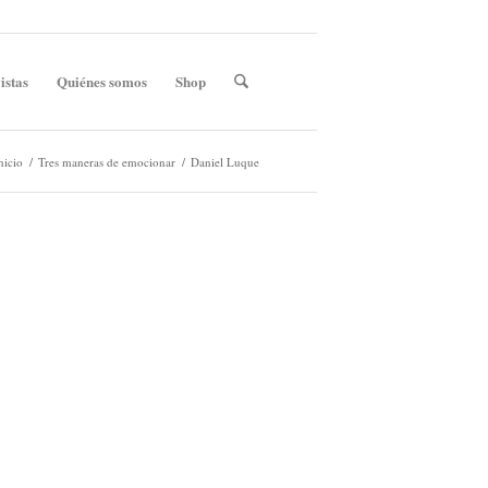
istas
Quiénes somos
Shop
nicio
/
Tres maneras de emocionar
/
Daniel Luque