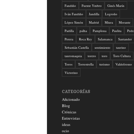
Fandiño
Fuente Ymbro
Ginés Marín
Iván Fandiño
Jandilla
Logroño
López Simón
Madrid
Miura
Morante
Padilla
palha
Pamplona
Paulita
Pedr
Perera
Roca Rey
Salamanca
Santander
Sebastián Castella
sentimiento
taurino
tauromaquia
torero
toro
Toro Cultura
Toros
Torrestrella
turismo
Valdefresno
Victorino
CATEGORÍAS
Aficionado
Blog
Crónicas
Entrevistas
ideas
ocio