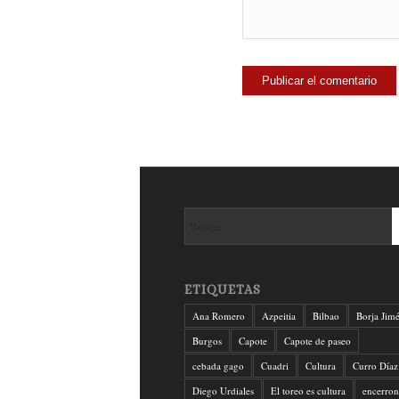
ETIQUETAS
Ana Romero
Azpeitia
Bilbao
Borja Jim
Burgos
Capote
Capote de paseo
cebada gago
Cuadri
Cultura
Curro Díaz
Diego Urdiales
El toreo es cultura
encerron