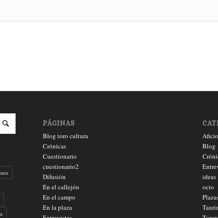
PÁGINAS
CAT
Blog toro cultura
Afici
Crónicas
Blog
Cuestionario
Cróni
cuestionario2
Entre
énez
Difusión
ideas
En el callejón
ocio
En el campo
Plaza
En la plaza
Tauri
a
Entrevistas
Torer