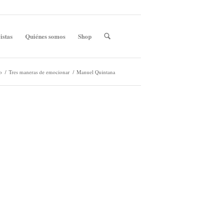
istas
Quiénes somos
Shop
o
/
Tres maneras de emocionar
/
Manuel Quintana