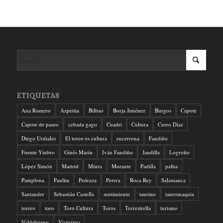
ETIQUETAS
Ana Romero
Azpeitia
Bilbao
Borja Jiménez
Burgos
Capote
Capote de paseo
cebada gago
Cuadri
Cultura
Curro Díaz
Diego Urdiales
El toreo es cultura
encerrona
Fandiño
Fuente Ymbro
Ginés Marín
Iván Fandiño
Jandilla
Logroño
López Simón
Madrid
Miura
Morante
Padilla
palha
Pamplona
Paulita
Pedraza
Perera
Roca Rey
Salamanca
Santander
Sebastián Castella
sentimiento
taurino
tauromaquia
torero
toro
Toro Cultura
Toros
Torrestrella
turismo
Valdefresno
Victorino