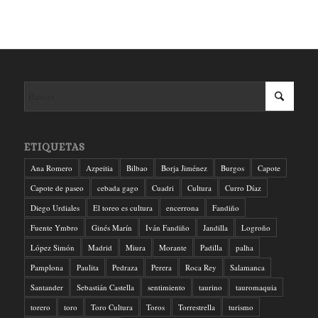
ETIQUETAS
Ana Romero
Azpeitia
Bilbao
Borja Jiménez
Burgos
Capote
Capote de paseo
cebada gago
Cuadri
Cultura
Curro Díaz
Diego Urdiales
El toreo es cultura
encerrona
Fandiño
Fuente Ymbro
Ginés Marín
Iván Fandiño
Jandilla
Logroño
López Simón
Madrid
Miura
Morante
Padilla
palha
Pamplona
Paulita
Pedraza
Perera
Roca Rey
Salamanca
Santander
Sebastián Castella
sentimiento
taurino
tauromaquia
torero
toro
Toro Cultura
Toros
Torrestrella
turismo