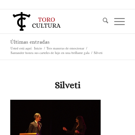
Últimas entradas
Usted está aquí:
Inicio
/
Tres maneras de emocionar
/
Santander honra sus carteles de lujo en una brillante gala
/
Silveti
Silveti