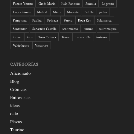
Fuente Ymbro
Ginés Marín
Iván Fandiño
Jandilla
Logroño
López Simón
Madrid
Miura
Morante
Padilla
palha
Pamplona
Paulita
Pedraza
Perera
Roca Rey
Salamanca
Santander
Sebastián Castella
sentimiento
taurino
tauromaquia
torero
toro
Toro Cultura
Toros
Torrestrella
turismo
Valdefresno
Victorino
CATEGORÍAS
Aficionado
Blog
Crónicas
Entrevistas
ideas
ocio
Plazas
Taurino