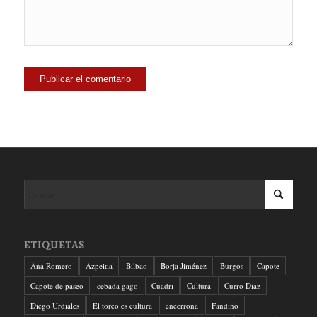
ETIQUETAS
Ana Romero
Azpeitia
Bilbao
Borja Jiménez
Burgos
Capote
Capote de paseo
cebada gago
Cuadri
Cultura
Curro Díaz
Diego Urdiales
El toreo es cultura
encerrona
Fandiño