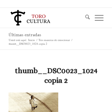
Últimas entradas
Usted está aquí:
Inicio
/
Tres maneras de emocionar
/
thumb__DSC0023_1024 copia 2
thumb__DSC0023_1024
copia 2