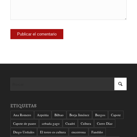
ETIQUETAS
Ana Romero
Azpeitia
Bilbao
Borja Jiménez
Burgos
Capote
Capote de paseo
cebada gago
Cuadri
Cultura
Curro Díaz
Diego Urdiales
El toreo es cultura
encerrona
Fandiño