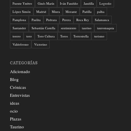
Fuente Ymbro
Ginés Marín
Iván Fandiño
Jandilla
Logroño
López Simón
Madrid
Miura
Morante
Padilla
palha
Pamplona
Paulita
Pedraza
Perera
Roca Rey
Salamanca
Santander
Sebastián Castella
sentimiento
taurino
tauromaquia
torero
toro
Toro Cultura
Toros
Torrestrella
turismo
Valdefresno
Victorino
CATEGORÍAS
Aficionado
Blog
Crónicas
Entrevistas
ideas
ocio
Plazas
Taurino