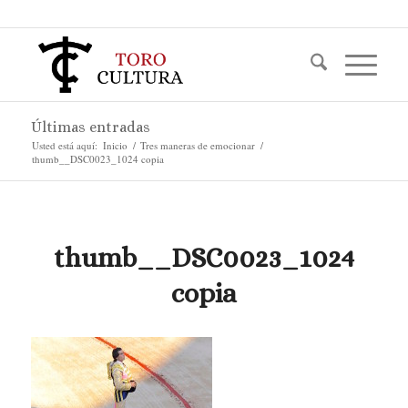
Últimas entradas
Usted está aquí:
Inicio
/
Tres maneras de emocionar
/
thumb__DSC0023_1024 copia
thumb__DSC0023_1024
copia