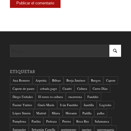
ETIQUETAS
Ana Romero
Azpeitia
Bilbao
Borja Jiménez
Burgos
Capote
Capote de paseo
cebada gago
Cuadri
Cultura
Curro Díaz
Diego Urdiales
El toreo es cultura
encerrona
Fandiño
Fuente Ymbro
Ginés Marín
Iván Fandiño
Jandilla
Logroño
López Simón
Madrid
Miura
Morante
Padilla
palha
Pamplona
Paulita
Pedraza
Perera
Roca Rey
Salamanca
Santander
Sebastián Castella
sentimiento
taurino
tauromaquia