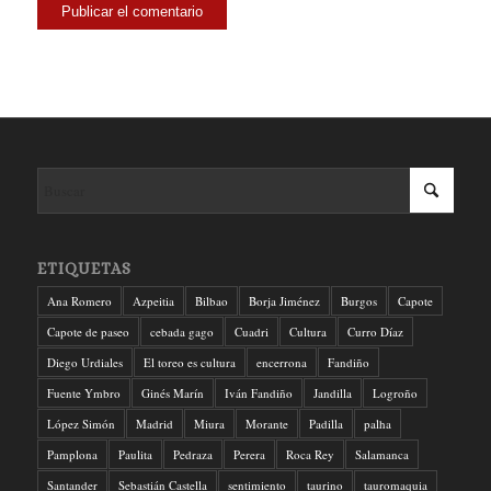
ETIQUETAS
Ana Romero
Azpeitia
Bilbao
Borja Jiménez
Burgos
Capote
Capote de paseo
cebada gago
Cuadri
Cultura
Curro Díaz
Diego Urdiales
El toreo es cultura
encerrona
Fandiño
Fuente Ymbro
Ginés Marín
Iván Fandiño
Jandilla
Logroño
López Simón
Madrid
Miura
Morante
Padilla
palha
Pamplona
Paulita
Pedraza
Perera
Roca Rey
Salamanca
Santander
Sebastián Castella
sentimiento
taurino
tauromaquia