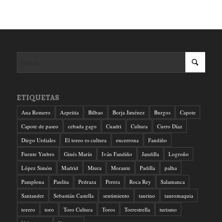
ETIQUETAS
Ana Romero
Azpeitia
Bilbao
Borja Jiménez
Burgos
Capote
Capote de paseo
cebada gago
Cuadri
Cultura
Curro Díaz
Diego Urdiales
El toreo es cultura
encerrona
Fandiño
Fuente Ymbro
Ginés Marín
Iván Fandiño
Jandilla
Logroño
López Simón
Madrid
Miura
Morante
Padilla
palha
Pamplona
Paulita
Pedraza
Perera
Roca Rey
Salamanca
Santander
Sebastián Castella
sentimiento
taurino
tauromaquia
torero
toro
Toro Cultura
Toros
Torrestrella
turismo