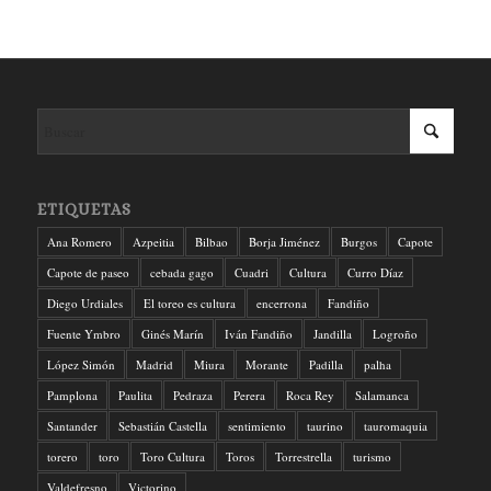
ETIQUETAS
Ana Romero
Azpeitia
Bilbao
Borja Jiménez
Burgos
Capote
Capote de paseo
cebada gago
Cuadri
Cultura
Curro Díaz
Diego Urdiales
El toreo es cultura
encerrona
Fandiño
Fuente Ymbro
Ginés Marín
Iván Fandiño
Jandilla
Logroño
López Simón
Madrid
Miura
Morante
Padilla
palha
Pamplona
Paulita
Pedraza
Perera
Roca Rey
Salamanca
Santander
Sebastián Castella
sentimiento
taurino
tauromaquia
torero
toro
Toro Cultura
Toros
Torrestrella
turismo
Valdefresno
Victorino