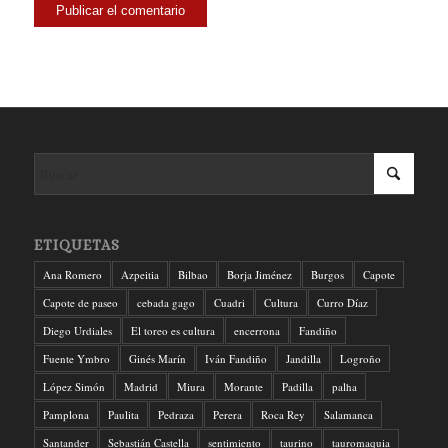
ETIQUETAS
Ana Romero
Azpeitia
Bilbao
Borja Jiménez
Burgos
Capote
Capote de paseo
cebada gago
Cuadri
Cultura
Curro Díaz
Diego Urdiales
El toreo es cultura
encerrona
Fandiño
Fuente Ymbro
Ginés Marín
Iván Fandiño
Jandilla
Logroño
López Simón
Madrid
Miura
Morante
Padilla
palha
Pamplona
Paulita
Pedraza
Perera
Roca Rey
Salamanca
Santander
Sebastián Castella
sentimiento
taurino
tauromaquia