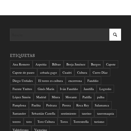
ETIQUETAS
Ana Romero
Azpeitia
Bilbao
Borja Jiménez
Burgos
Capote
Capote de paseo
cebada gago
Cuadri
Cultura
Curro Díaz
Diego Urdiales
El toreo es cultura
encerrona
Fandiño
Fuente Ymbro
Ginés Marín
Iván Fandiño
Jandilla
Logroño
López Simón
Madrid
Miura
Morante
Padilla
palha
Pamplona
Paulita
Pedraza
Perera
Roca Rey
Salamanca
Santander
Sebastián Castella
sentimiento
taurino
tauromaquia
torero
toro
Toro Cultura
Toros
Torrestrella
turismo
Valdefresno
Victorino