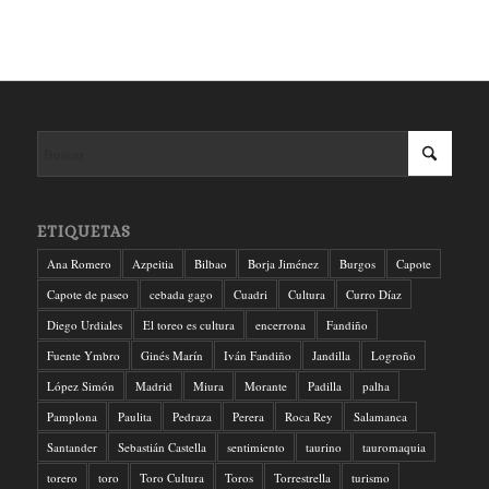
ETIQUETAS
Ana Romero
Azpeitia
Bilbao
Borja Jiménez
Burgos
Capote
Capote de paseo
cebada gago
Cuadri
Cultura
Curro Díaz
Diego Urdiales
El toreo es cultura
encerrona
Fandiño
Fuente Ymbro
Ginés Marín
Iván Fandiño
Jandilla
Logroño
López Simón
Madrid
Miura
Morante
Padilla
palha
Pamplona
Paulita
Pedraza
Perera
Roca Rey
Salamanca
Santander
Sebastián Castella
sentimiento
taurino
tauromaquia
torero
toro
Toro Cultura
Toros
Torrestrella
turismo