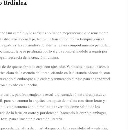
 Urdiales.
anda un cambio, y los artistas no tienen mejor recurso que rememorar
 el estilo más sobrio y perfecto que han conocido los tiempos, con el
 los gustos y las corrientes sociales tienen un comportamiento pendular,
, inmutable, que perdurará por lo siglos como el modelo a seguir por
a quintaesencia de la creación humana.
 desde que se abrió de capa con ajustadas Verónicas, hasta que asestó
tica clara de la esencia del toreo, citando en la distancia adecuada, con
justando el embroque a la cadera y rematando el pase para engendrar el
ntón clavado en el pecho.
atuarios, para homenajear la escultura; encadenó naturales, pases en
l, para rememorar la arquitectura; pasó de muleta con ritmo lento y
n tuvo pinturería con un molinete invertido, como salido de los
da de la feria, en corto y por derecho, haciendo la cruz sin ambages,
oro, para alimentar la creación literaria.
e proceder del alma de un artista que combina sensibilidad y valentía,