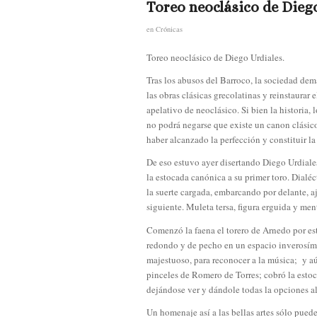
Toreo neoclásico de Diego
en
Crónicas
Toreo neoclásico de Diego Urdiales.
Tras los abusos del Barroco, la sociedad dem
las obras clásicas grecolatinas y reinstaurar
apelativo de neoclásico. Si bien la historia,
no podrá negarse que existe un canon clásico
haber alcanzado la perfección y constituir l
De eso estuvo ayer disertando Diego Urdiales
la estocada canónica a su primer toro. Dialéc
la suerte cargada, embarcando por delante, a
siguiente. Muleta tersa, figura erguida y me
Comenzó la faena el torero de Arnedo por est
redondo y de pecho en un espacio inverosími
majestuoso, para reconocer a la música; y aú
pinceles de Romero de Torres; cobró la estoca
dejándose ver y dándole todas la opciones al t
Un homenaje así a las bellas artes sólo pued