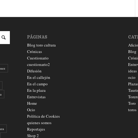
PÁGINAS
CAT
Blog toro cultura
Afici
Crónicas
Blog
Cuestionario
Cróni
cuestionario2
Entre
énez
Difusión
ideas
En el callejón
ocio
En el campo
Plaza
En la plaza
Tauri
a
Entrevistas
Torer
Home
Toro
Ocio
toros
Política de Cookies
quienes somos
aza
Reportajes
Shop 2