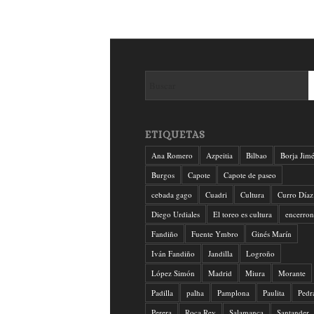
ETIQUETAS
Ana Romero
Azpeitia
Bilbao
Borja Jim
Burgos
Capote
Capote de paseo
cebada gago
Cuadri
Cultura
Curro Díaz
Diego Urdiales
El toreo es cultura
encerron
Fandiño
Fuente Ymbro
Ginés Marín
Iván Fandiño
Jandilla
Logroño
López Simón
Madrid
Miura
Morante
Padilla
palha
Pamplona
Paulita
Pedr
Perera
Roca Rey
Salamanca
Santander