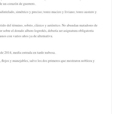
 de un corazón de guerrero.
 adintelado, simétrico y preciso; toreo macizo y liviano; toreo austero y
entido del término, sobrio, clásico y auténtico. No abundan matadores de
er sobre el dorado albero logroñés, debería ser asignatura obligatoria
unos con varios años ya de alternativa.
 de 2014, media entrada en tarde nubosa.
n, flojos y manejables, salvo los dos primeros que mostraron nobleza y