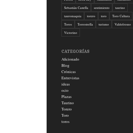
Sebastián Castella
sentimiento
taurino
tauromaquia
torero
toro
Toro Cultura
Toros
Torrestrella
turismo
Valdefresno
Victorino
CATEGORÍAS
Aficionado
Blog
Crónicas
Entrevistas
ideas
ocio
Plazas
Taurino
Torero
Toro
toros