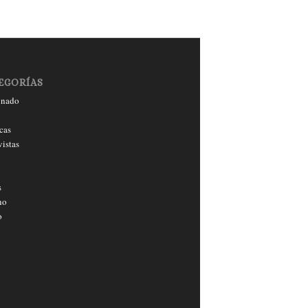
EGORÍAS
onado
cas
vistas
s
no
o