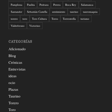
Pamplona
Paulita
Pedraza
Perera
Roca Rey
Salamanca
Santander
Sebastián Castella
sentimiento
taurino
tauromaquia
torero
toro
Toro Cultura
Toros
Torrestrella
turismo
Valdefresno
Victorino
CATEGORÍAS
Aficionado
Blog
Crónicas
Entrevistas
ideas
ocio
Plazas
Taurino
Torero
Toro