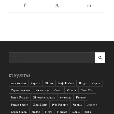
ETIQUETAS
Ana Romero
Azpeitia
Bilbao
Borja Jiménez
Burgos
Capote
Capote de paseo
cebada gago
Cuadri
Cultura
Curro Díaz
Diego Urdiales
El toreo es cultura
encerrona
Fandiño
Fuente Ymbro
Ginés Marín
Iván Fandiño
Jandilla
Logroño
López Simón
Madrid
Miura
Morante
Padilla
palha