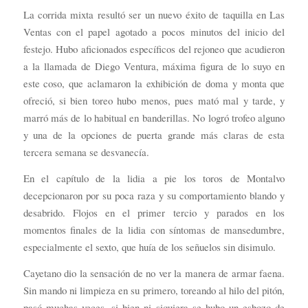
La corrida mixta resultó ser un nuevo éxito de taquilla en Las
Ventas con el papel agotado a pocos minutos del inicio del
festejo. Hubo aficionados específicos del rejoneo que acudieron
a la llamada de Diego Ventura, máxima figura de lo suyo en
este coso, que aclamaron la exhibición de doma y monta que
ofreció, si bien toreo hubo menos, pues mató mal y tarde, y
marró más de lo habitual en banderillas. No logró trofeo alguno
y una de la opciones de puerta grande más claras de esta
tercera semana se desvanecía.
En el capítulo de la lidia a pie los toros de Montalvo
decepcionaron por su poca raza y su comportamiento blando y
desabrido. Flojos en el primer tercio y parados en los
momentos finales de la lidia con síntomas de mansedumbre,
especialmente el sexto, que huía de los señuelos sin disimulo.
Cayetano dio la sensación de no ver la manera de armar faena.
Sin mando ni limpieza en su primero, toreando al hilo del pitón,
pasó muchas veces, si bien ni siquiera se hubo un esbozo de