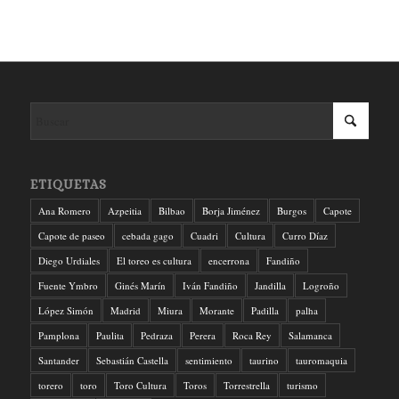
ETIQUETAS
Ana Romero
Azpeitia
Bilbao
Borja Jiménez
Burgos
Capote
Capote de paseo
cebada gago
Cuadri
Cultura
Curro Díaz
Diego Urdiales
El toreo es cultura
encerrona
Fandiño
Fuente Ymbro
Ginés Marín
Iván Fandiño
Jandilla
Logroño
López Simón
Madrid
Miura
Morante
Padilla
palha
Pamplona
Paulita
Pedraza
Perera
Roca Rey
Salamanca
Santander
Sebastián Castella
sentimiento
taurino
tauromaquia
torero
toro
Toro Cultura
Toros
Torrestrella
turismo