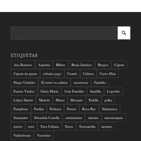
ETIQUETAS
Ana Romero
Azpeitia
Bilbao
Borja Jiménez
Burgos
Capote
Capote de paseo
cebada gago
Cuadri
Cultura
Curro Díaz
Diego Urdiales
El toreo es cultura
encerrona
Fandiño
Fuente Ymbro
Ginés Marín
Iván Fandiño
Jandilla
Logroño
López Simón
Madrid
Miura
Morante
Padilla
palha
Pamplona
Paulita
Pedraza
Perera
Roca Rey
Salamanca
Santander
Sebastián Castella
sentimiento
taurino
tauromaquia
torero
toro
Toro Cultura
Toros
Torrestrella
turismo
Valdefresno
Victorino