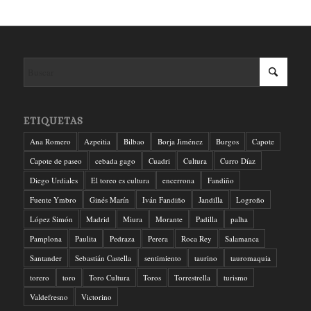
ETIQUETAS
Ana Romero
Azpeitia
Bilbao
Borja Jiménez
Burgos
Capote
Capote de paseo
cebada gago
Cuadri
Cultura
Curro Díaz
Diego Urdiales
El toreo es cultura
encerrona
Fandiño
Fuente Ymbro
Ginés Marín
Iván Fandiño
Jandilla
Logroño
López Simón
Madrid
Miura
Morante
Padilla
palha
Pamplona
Paulita
Pedraza
Perera
Roca Rey
Salamanca
Santander
Sebastián Castella
sentimiento
taurino
tauromaquia
torero
toro
Toro Cultura
Toros
Torrestrella
turismo
Valdefresno
Victorino