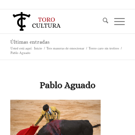
Últimas entradas
Usted está aquí:
Inicio
/
Tres maneras de emocionar
/
Toreo caro sin trofeos
/
Pablo Aguado
Pablo Aguado