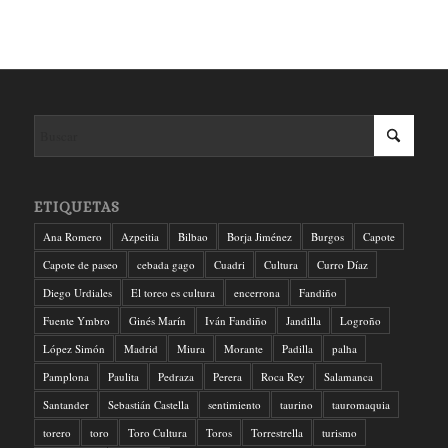
ETIQUETAS
Ana Romero
Azpeitia
Bilbao
Borja Jiménez
Burgos
Capote
Capote de paseo
cebada gago
Cuadri
Cultura
Curro Díaz
Diego Urdiales
El toreo es cultura
encerrona
Fandiño
Fuente Ymbro
Ginés Marín
Iván Fandiño
Jandilla
Logroño
López Simón
Madrid
Miura
Morante
Padilla
palha
Pamplona
Paulita
Pedraza
Perera
Roca Rey
Salamanca
Santander
Sebastián Castella
sentimiento
taurino
tauromaquia
torero
toro
Toro Cultura
Toros
Torrestrella
turismo