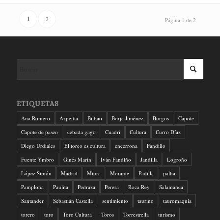
1
2
Página 1 de 2
ETIQUETAS
Ana Romero
Azpeitia
Bilbao
Borja Jiménez
Burgos
Capote
Capote de paseo
cebada gago
Cuadri
Cultura
Curro Díaz
Diego Urdiales
El toreo es cultura
encerrona
Fandiño
Fuente Ymbro
Ginés Marín
Iván Fandiño
Jandilla
Logroño
López Simón
Madrid
Miura
Morante
Padilla
palha
Pamplona
Paulita
Pedraza
Perera
Roca Rey
Salamanca
Santander
Sebastián Castella
sentimiento
taurino
tauromaquia
torero
toro
Toro Cultura
Toros
Torrestrella
turismo