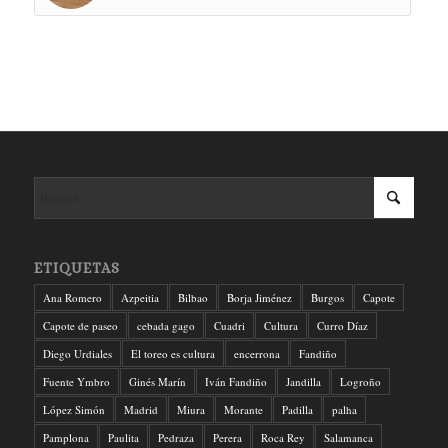
ETIQUETAS
Ana Romero
Azpeitia
Bilbao
Borja Jiménez
Burgos
Capote
Capote de paseo
cebada gago
Cuadri
Cultura
Curro Díaz
Diego Urdiales
El toreo es cultura
encerrona
Fandiño
Fuente Ymbro
Ginés Marín
Iván Fandiño
Jandilla
Logroño
López Simón
Madrid
Miura
Morante
Padilla
palha
Pamplona
Paulita
Pedraza
Perera
Roca Rey
Salamanca