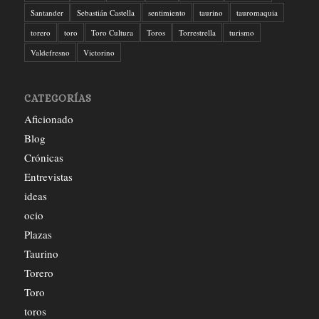
Santander
Sebastián Castella
sentimiento
taurino
tauromaquia
torero
toro
Toro Cultura
Toros
Torrestrella
turismo
Valdefresno
Victorino
CATEGORÍAS
Aficionado
Blog
Crónicas
Entrevistas
ideas
ocio
Plazas
Taurino
Torero
Toro
toros