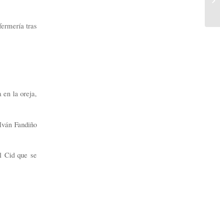
fermería tras
 en la oreja,
Iván Fandiño
El Cid que se