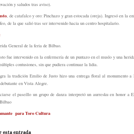
ovación y saludos tras aviso).
usto
, de catafalco y oro: Pinchazo y gran estocada (oreja). Ingresó en la en
feo, de la que salió tras ser intervenido hacia un centro hospitalario.
:
ida General de la feria de Bilbao.
sto fue intervenido en la enfermería de un puntazo en el muslo y una herida
ltiples contusiones, sin que pudiera continuar la lidia.
ra la tradición Emilio de Justo hizo una entrega floral al monumento a 
debutante en Vista Alegre.
ciarse el paseíllo un grupo de danza interpretó un aurresku en honor a 
 Bilbao
tamante para Toro Cultura
 esta entrada