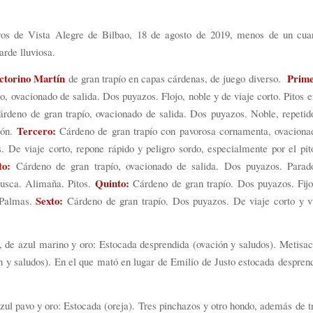
ros de Vista Alegre de Bilbao, 18 de agosto de 2019, menos de un cuar
arde lluviosa.
ctorino Martín
Prime
de gran trapío en capas cárdenas, de juego diverso.
ío, ovacionado de salida. Dos puyazos. Flojo, noble y de viaje corto. Pitos en
rdeno de gran trapío, ovacionado de salida. Dos puyazos. Noble, repetido
Tercero:
ión.
Cárdeno de gran trapío con pavorosa cornamenta, ovacionad
 De viaje corto, repone rápido y peligro sordo, especialmente por el pit
to:
Cárdeno de gran trapío, ovacionado de salida. Dos puyazos. Parad
Quinto:
busca. Alimaña. Pitos.
Cárdeno de gran trapío. Dos puyazos. Fijo,
Sexto:
 Palmas.
Cárdeno de gran trapío. Dos puyazos. De viaje corto y vu
, de azul marino y oro: Estocada desprendida (ovación y saludos). Metisa
n y saludos). En el que mató en lugar de Emilio de Justo estocada despren
azul pavo y oro: Estocada (oreja). Tres pinchazos y otro hondo, además de t