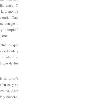
lija usted. Y
o la anatomía
a oreja. Tras
nte con gesto
 y le impidió
istro.
entre los que
sido lucida y
mirada fija,
í uno de los
s de torería
e busca y se
bestida. Ante
os y coladas,