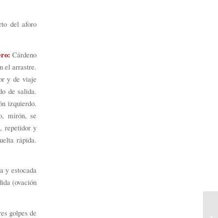
to del aforo
ro:
Cárdeno
 el arrastre.
r y de viaje
o de salida.
ón izquierdo.
o, mirón, se
 repetidor y
elta rápida.
ca y estocada
dida (ovación
res golpes de