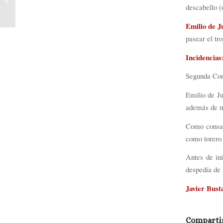
descabello (
Emilio de J
pasear el tro
Incidencias
Segunda Corr
Emilio de Ju
además de mú
Como consag
como torero 
Antes de ini
despedía de
Javier Bus
Compartir