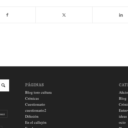
PÁGINAS
CAT
Blog toro cultura
Afici
Crónicas
Blog
Cuestionario
Cróni
cuestionario2
Entre
énez
Difusión
ideas
En el callejón
ocio