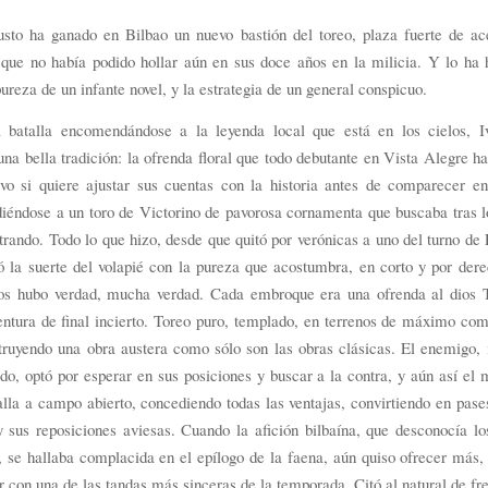
usto ha ganado en Bilbao un nuevo bastión del toreo, plaza fuerte de ac
 que no había podido hollar aún en sus doce años en la milicia. Y lo ha
pureza de un infante novel, y la estrategia de un general conspicuo.
batalla encomendándose a la leyenda local que está en los cielos, I
una bella tradición: la ofrenda floral que todo debutante en Vista Alegre h
ivo si quiere ajustar sus cuentas con la historia antes de comparecer en
iéndose a un toro de Victorino de pavorosa cornamenta que buscaba tras 
rando. Todo lo que hizo, desde que quitó por verónicas a uno del turno de 
 la suerte del volapié con la pureza que acostumbra, en corto y por dere
tos hubo verdad, mucha verdad. Cada embroque era una ofrenda al dios 
ntura de final incierto. Toreo puro, templado, en terrenos de máximo co
truyendo una obra austera como sólo son las obras clásicas. El enemigo, 
ido, optó por esperar en sus posiciones y buscar a la contra, y aún así el
alla a campo abierto, concediendo todas las ventajas, convirtiendo en pas
 sus reposiciones aviesas. Cuando la afición bilbaína, que desconocía l
r, se hallaba complacida en el epílogo de la faena, aún quiso ofrecer más
r con una de las tandas más sinceras de la temporada. Citó al natural de fre