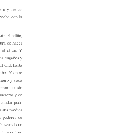
ero y arenas
 hecho con la
ván Fandiño,
abrá de hacer
 el circo. Y
los engaños y
El Cid, hasta
cho. Y entre
Tauro y cada
mpromiso, sin
incierto y de
 matador pudo
es sus medias
os poderes de
, buscando un
nte a un toro