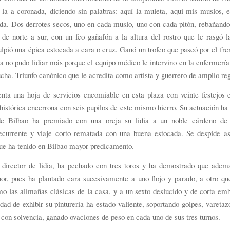
 la a coronada, diciendo sin palabras: aquí la muleta, aquí mis muslos, e
ida. Dos derrotes secos, uno en cada muslo, uno con cada pitón, rebañand
de norte a sur, con un feo gañafón a la altura del rostro que le rasgó l
ulpió una épica estocada a cara o cruz. Ganó un trofeo que paseó por el fre
ya no pudo lidiar más porque el equipo médico le intervino en la enfermería
lucha. Triunfo canónico que le acredita como artista y guerrero de amplio reg
nta una hoja de servicios encomiable en esta plaza con veinte festejos 
histórica encerrona con seis pupilos de este mismo hierro. Su actuación ha 
de Bilbao ha premiado con una oreja su lidia a un noble cárdeno de 
ecurrente y viaje corto rematada con una buena estocada. Se despide as
ue ha tenido en Bilbao mayor predicamento.
 director de lidia, ha pechado con tres toros y ha demostrado que ademá
nor, pues ha plantado cara sucesivamente a uno flojo y parado, a otro qu
o las alimañas clásicas de la casa, y a un sexto deslucido y de corta em
idad de exhibir su pinturería ha estado valiente, soportando golpes, varetaz
con solvencia, ganado ovaciones de peso en cada uno de sus tres turnos.