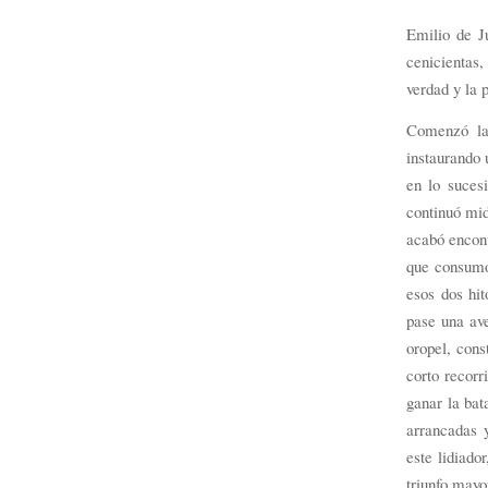
Emilio de J
cenicientas,
verdad y la 
Comenzó la 
instaurando 
en lo suces
continuó mid
acabó encont
que consumó
esos dos hi
pase una ave
oropel, cons
corto recorr
ganar la bat
arrancadas y
este lidiado
triunfo mayo