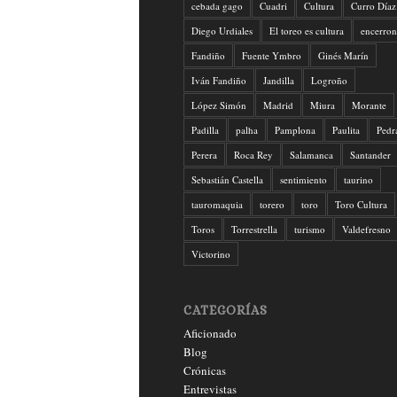
cebada gago
Cuadri
Cultura
Curro Díaz
Diego Urdiales
El toreo es cultura
encerron
Fandiño
Fuente Ymbro
Ginés Marín
Iván Fandiño
Jandilla
Logroño
López Simón
Madrid
Miura
Morante
Padilla
palha
Pamplona
Paulita
Pedr
Perera
Roca Rey
Salamanca
Santander
Sebastián Castella
sentimiento
taurino
tauromaquia
torero
toro
Toro Cultura
Toros
Torrestrella
turismo
Valdefresno
Victorino
CATEGORÍAS
Aficionado
Blog
Crónicas
Entrevistas