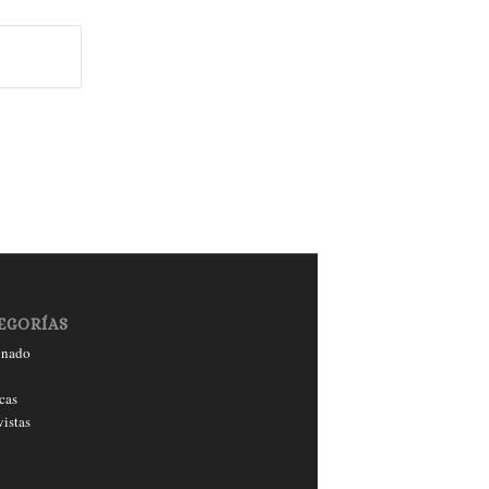
EGORÍAS
onado
cas
vistas