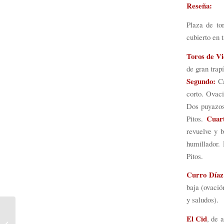
Reseña:
Plaza de to
cubierto en t
Toros de Vi
de gran trap
Segundo:
Cá
corto. Ovac
Dos puyazos.
Cuar
Pitos.
revuelve y 
humillador.
Pitos.
Curro Díaz
baja (ovació
y saludos).
El Cid
, de 
Fiesta en Pontevedra