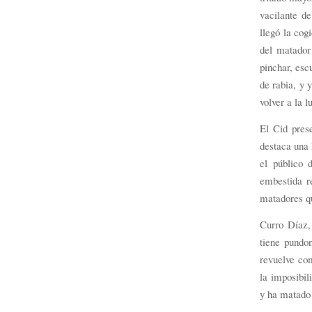
vacilante de
llegó la cog
del matador 
pinchar, esc
de rabia, y 
volver a la 
El Cid prese
destaca una 
el público 
embestida r
matadores q
Curro Díaz,
tiene pundo
revuelve com
la imposibil
y ha matado 