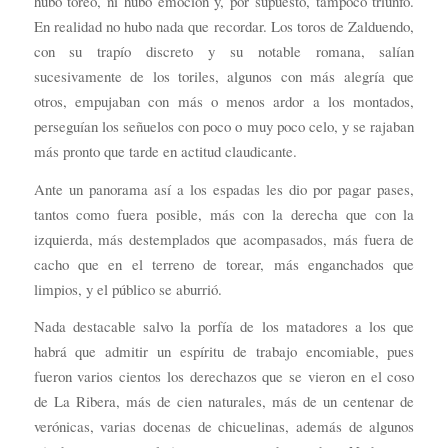
hubo toreo, ni hubo emoción y, por supuesto, tampoco triunfo.
En realidad no hubo nada que recordar. Los toros de Zalduendo,
con su trapío discreto y su notable romana, salían
sucesivamente de los toriles, algunos con más alegría que
otros, empujaban con más o menos ardor a los montados,
perseguían los señuelos con poco o muy poco celo, y se rajaban
más pronto que tarde en actitud claudicante.
Ante un panorama así a los espadas les dio por pagar pases,
tantos como fuera posible, más con la derecha que con la
izquierda, más destemplados que acompasados, más fuera de
cacho que en el terreno de torear, más enganchados que
limpios, y el público se aburrió.
Nada destacable salvo la porfía de los matadores a los que
habrá que admitir un espíritu de trabajo encomiable, pues
fueron varios cientos los derechazos que se vieron en el coso
de La Ribera, más de cien naturales, más de un centenar de
verónicas, varias docenas de chicuelinas, además de algunos