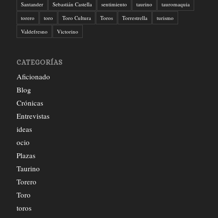
Santander
Sebastián Castella
sentimiento
taurino
tauromaquia
torero
toro
Toro Cultura
Toros
Torrestrella
turismo
Valdefresno
Victorino
CATEGORÍAS
Aficionado
Blog
Crónicas
Entrevistas
ideas
ocio
Plazas
Taurino
Torero
Toro
toros