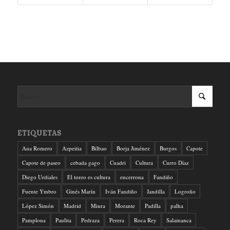
ETIQUETAS
Ana Romero
Azpeitia
Bilbao
Borja Jiménez
Burgos
Capote
Capote de paseo
cebada gago
Cuadri
Cultura
Curro Díaz
Diego Urdiales
El toreo es cultura
encerrona
Fandiño
Fuente Ymbro
Ginés Marín
Iván Fandiño
Jandilla
Logroño
López Simón
Madrid
Miura
Morante
Padilla
palha
Pamplona
Paulita
Pedraza
Perera
Roca Rey
Salamanca