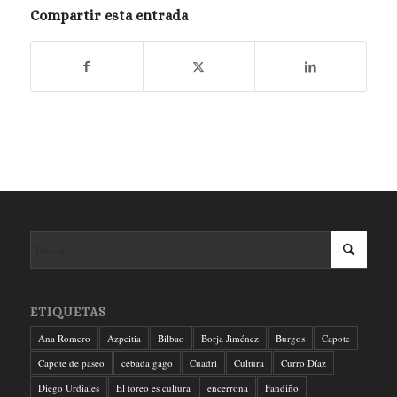
Compartir esta entrada
ETIQUETAS
Ana Romero
Azpeitia
Bilbao
Borja Jiménez
Burgos
Capote
Capote de paseo
cebada gago
Cuadri
Cultura
Curro Díaz
Diego Urdiales
El toreo es cultura
encerrona
Fandiño