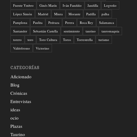
Fuente Ymbro
Ginés Marín
Iván Fandiño
Jandilla
Logroño
López Simón
Madrid
Miura
Morante
Padilla
palha
Pamplona
Paulita
Pedraza
Perera
Roca Rey
Salamanca
Santander
Sebastián Castella
sentimiento
taurino
tauromaquia
torero
toro
Toro Cultura
Toros
Torrestrella
turismo
Valdefresno
Victorino
CATEGORÍAS
Aficionado
Blog
Crónicas
Entrevistas
ideas
ocio
Plazas
Taurino