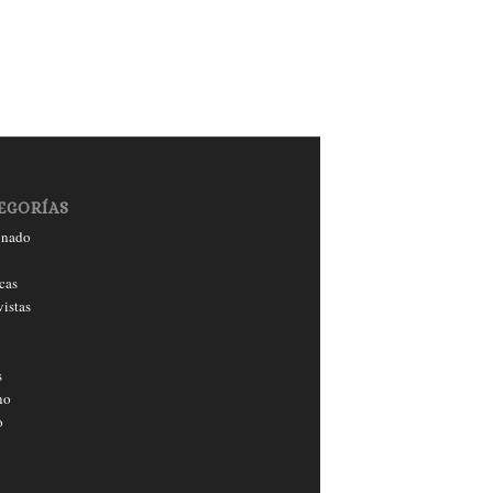
EGORÍAS
onado
cas
vistas
s
no
o