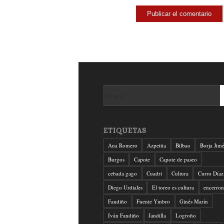
ETIQUETAS
Ana Romero
Azpeitia
Bilbao
Borja Jim
Burgos
Capote
Capote de paseo
cebada gago
Cuadri
Cultura
Curro Díaz
Diego Urdiales
El toreo es cultura
encerron
Fandiño
Fuente Ymbro
Ginés Marín
Iván Fandiño
Jandilla
Logroño