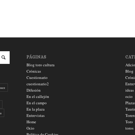
PÁGINAS
CAT
Blog toro cultura
Afici
Crónicas
Blog
Cuestionario
Cróni
cuestionario2
Entre
énez
Difusión
ideas
En el callejón
ocio
En el campo
Plaza
En la plaza
Tauri
a
Entrevistas
Torer
Home
Toro
Ocio
toros
Política de Cookies