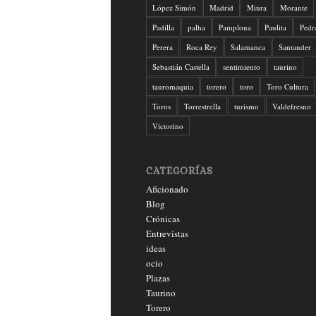
López Simón
Madrid
Miura
Morante
Padilla
palha
Pamplona
Paulita
Pedr
Perera
Roca Rey
Salamanca
Santander
Sebastián Castella
sentimiento
taurino
tauromaquia
torero
toro
Toro Cultura
Toros
Torrestrella
turismo
Valdefresno
Victorino
CATEGORÍAS
Aficionado
Blog
Crónicas
Entrevistas
ideas
ocio
Plazas
Taurino
Torero