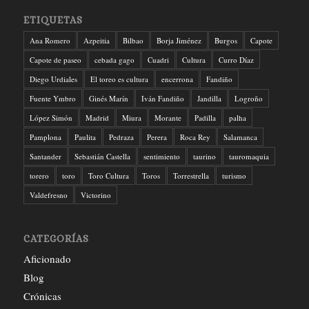
ETIQUETAS
Ana Romero
Azpeitia
Bilbao
Borja Jiménez
Burgos
Capote
Capote de paseo
cebada gago
Cuadri
Cultura
Curro Díaz
Diego Urdiales
El toreo es cultura
encerrona
Fandiño
Fuente Ymbro
Ginés Marín
Iván Fandiño
Jandilla
Logroño
López Simón
Madrid
Miura
Morante
Padilla
palha
Pamplona
Paulita
Pedraza
Perera
Roca Rey
Salamanca
Santander
Sebastián Castella
sentimiento
taurino
tauromaquia
torero
toro
Toro Cultura
Toros
Torrestrella
turismo
Valdefresno
Victorino
CATEGORÍAS
Aficionado
Blog
Crónicas