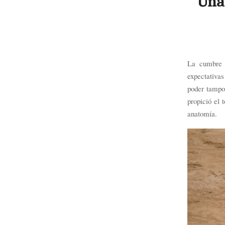
Una 
La cumbre a
expectativas
poder tampo
propició el 
anatomía.