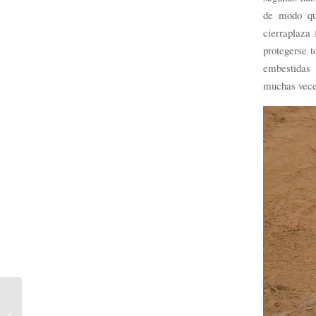
de modo qu
cierraplaza
protegerse 
embestidas 
muchas vece
Miura ha vuelto