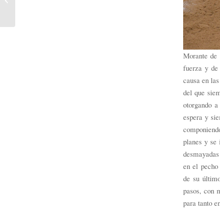
Morante de l
fuerza y de
causa en las
del que siem
otorgando a 
espera y sie
componiendo 
planes y se 
desmayadas a
en el pecho
de su últim
pasos, con m
para tanto en