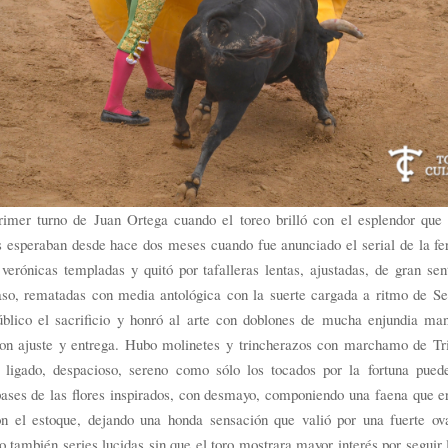
rimer turno de Juan Ortega cuando el toreo brilló con el esplendor que 
 esperaban desde hace dos meses cuando fue anunciado el serial de la fer
verónicas templadas y quitó por tafalleras lentas, ajustadas, de gran sen
aso, rematadas con media antológica con la suerte cargada a ritmo de S
úblico el sacrificio y honró al arte con doblones de mucha enjundia ma
on ajuste y entrega. Hubo molinetes y trincherazos con marchamo de Tri
 ligado, despacioso, sereno como sólo los tocados por la fortuna pued
ases de las flores inspirados, con desmayo, componiendo una faena que er
n el estoque, dejando una honda sensación que valió por una fuerte ov
 también series lucidas sin que el toro mostrara mayor interés por seguir 