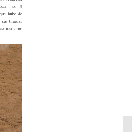
co tino. El
 que hubo de
 sus tímidas
que acabaron