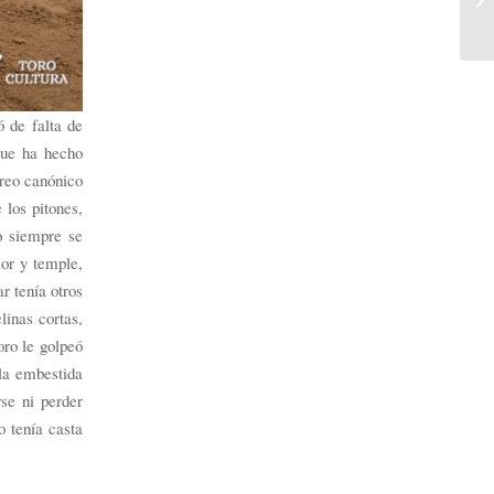
ó de falta de
que ha hecho
oreo canónico
 los pitones,
io siempre se
lor y temple,
r tenía otros
linas cortas,
oro le golpeó
la embestida
se ni perder
o tenía casta