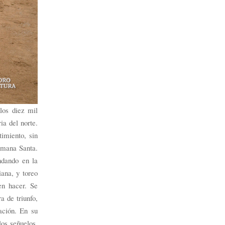
los diez mil
ia del norte.
timiento, sin
emana Santa.
ndando en la
ana, y toreo
en hacer. Se
a de triunfo,
ación. En su
los señuelos,