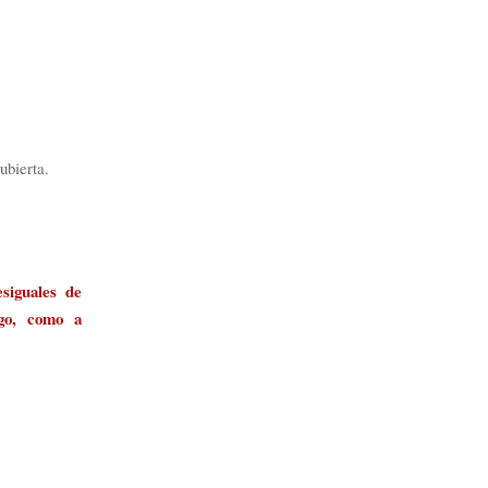
ubierta.
siguales de
ego, como a