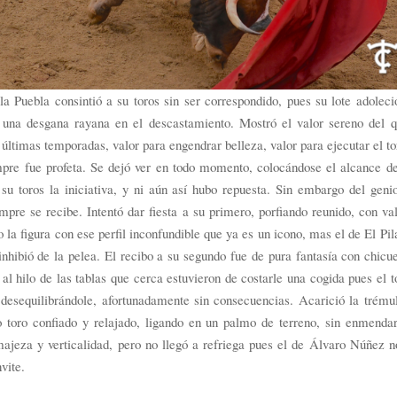
a Puebla consintió a su toros sin ser correspondido, pues su lote adoleci
 una desgana rayana en el descastamiento. Mostró el valor sereno del 
 últimas temporadas, valor para engendrar belleza, valor para ejecutar el t
pre fue profeta. Se dejó ver en todo momento, colocándose el alcance de
su toros la iniciativa, y ni aún así hubo repuesta. Sin embargo del gen
mpre se recibe. Intentó dar fiesta a su primero, porfiando reunido, con va
la figura con ese perfil inconfundible que ya es un icono, mas el de El Pila
inhibió de la pelea. El recibo a su segundo fue de pura fantasía con chicue
l hilo de las tablas que cerca estuvieron de costarle una cogida pues el t
 desequilibrándole, afortunadamente sin consecuencias. Acarició la trému
o toro confiado y relajado, ligando en un palmo de terreno, sin enmendar
ajeza y verticalidad, pero no llegó a refriega pues el de Álvaro Núñez n
vite.