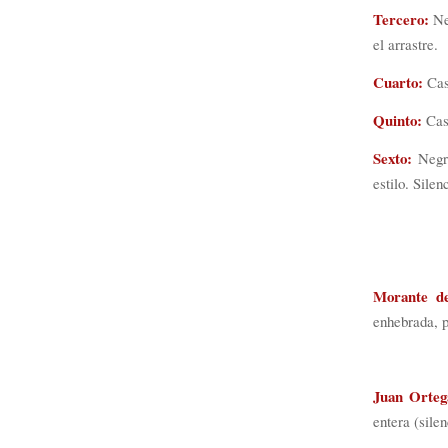
Tercero:
Neg
el arrastre.
Cuarto:
Cast
Quinto:
Cast
Sexto:
Negro
estilo. Silen
Morante d
enhebrada, p
Juan Orteg
entera (sile