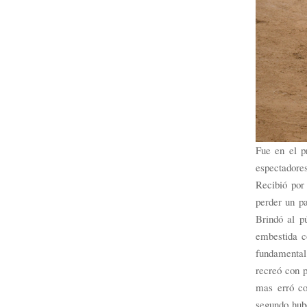
Fue en el p
espectadores
Recibió por 
perder un p
Brindó al p
embestida c
fundamental
recreó con p
mas erró co
segundo hubo