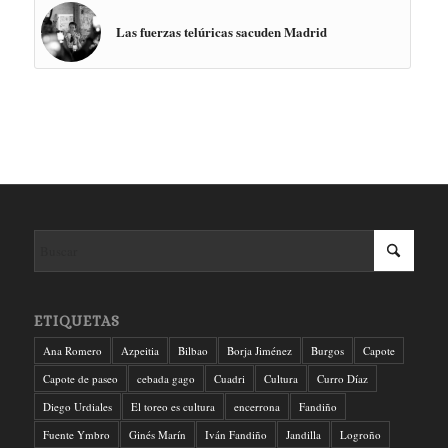
Las fuerzas telúricas sacuden Madrid
ETIQUETAS
Ana Romero
Azpeitia
Bilbao
Borja Jiménez
Burgos
Capote
Capote de paseo
cebada gago
Cuadri
Cultura
Curro Díaz
Diego Urdiales
El toreo es cultura
encerrona
Fandiño
Fuente Ymbro
Ginés Marín
Iván Fandiño
Jandilla
Logroño