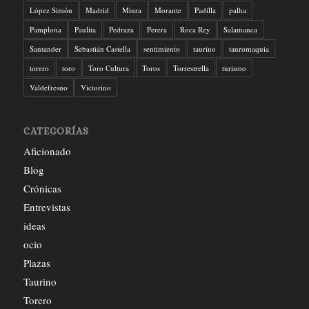
López Simón
Madrid
Miura
Morante
Padilla
palha
Pamplona
Paulita
Pedraza
Perera
Roca Rey
Salamanca
Santander
Sebastián Castella
sentimiento
taurino
tauromaquia
torero
toro
Toro Cultura
Toros
Torrestrella
turismo
Valdefresno
Victorino
CATEGORÍAS
Aficionado
Blog
Crónicas
Entrevistas
ideas
ocio
Plazas
Taurino
Torero