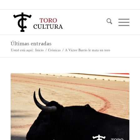
Últimas entradas
Usted está aquí:
Inicio
/
Crónicas
/
A Víctor Barrio le mata un toro