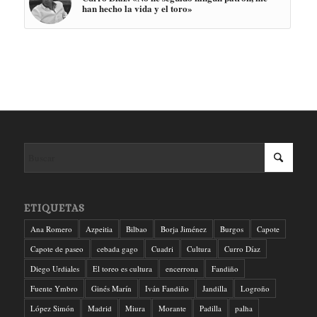
han hecho la vida y el toro»
ETIQUETAS
Ana Romero
Azpeitia
Bilbao
Borja Jiménez
Burgos
Capote
Capote de paseo
cebada gago
Cuadri
Cultura
Curro Díaz
Diego Urdiales
El toreo es cultura
encerrona
Fandiño
Fuente Ymbro
Ginés Marín
Iván Fandiño
Jandilla
Logroño
López Simón
Madrid
Miura
Morante
Padilla
palha