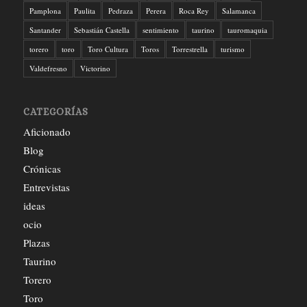
Pamplona
Paulita
Pedraza
Perera
Roca Rey
Salamanca
Santander
Sebastián Castella
sentimiento
taurino
tauromaquia
torero
toro
Toro Cultura
Toros
Torrestrella
turismo
Valdefresno
Victorino
CATEGORÍAS
Aficionado
Blog
Crónicas
Entrevistas
ideas
ocio
Plazas
Taurino
Torero
Toro