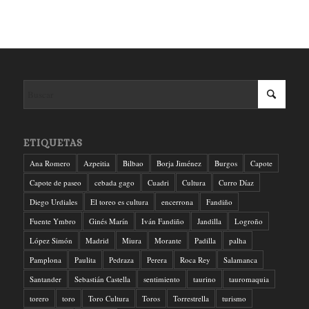
ETIQUETAS
Ana Romero
Azpeitia
Bilbao
Borja Jiménez
Burgos
Capote
Capote de paseo
cebada gago
Cuadri
Cultura
Curro Díaz
Diego Urdiales
El toreo es cultura
encerrona
Fandiño
Fuente Ymbro
Ginés Marín
Iván Fandiño
Jandilla
Logroño
López Simón
Madrid
Miura
Morante
Padilla
palha
Pamplona
Paulita
Pedraza
Perera
Roca Rey
Salamanca
Santander
Sebastián Castella
sentimiento
taurino
tauromaquia
torero
toro
Toro Cultura
Toros
Torrestrella
turismo