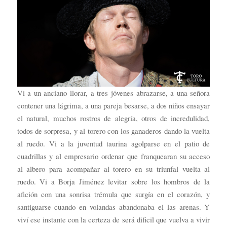
Vi a un anciano llorar, a tres jóvenes abrazarse, a una señora
contener una lágrima, a una pareja besarse, a dos niños ensayar
el natural, muchos rostros de alegría, otros de incredulidad,
todos de sorpresa, y al torero con los ganaderos dando la vuelta
al ruedo. Vi a la juventud taurina agolparse en el patio de
cuadrillas y al empresario ordenar que franquearan su acceso
al albero para acompañar al torero en su triunfal vuelta al
ruedo. Vi a Borja Jiménez levitar sobre los hombros de la
afición con una sonrisa trémula que surgía en el corazón, y
santiguarse cuando en volandas abandonaba el las arenas. Y
viví ese instante con la certeza de será dificil que vuelva a vivir