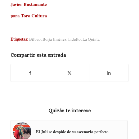
Javier Bustamante
para Toro Cultura
Etiquetas:
Bilbao
,
Borja Jiménez
,
Indulto
,
La Quinta
Compartir esta entrada
Quizás te interese
El Juli se despide de su escenario perfecto