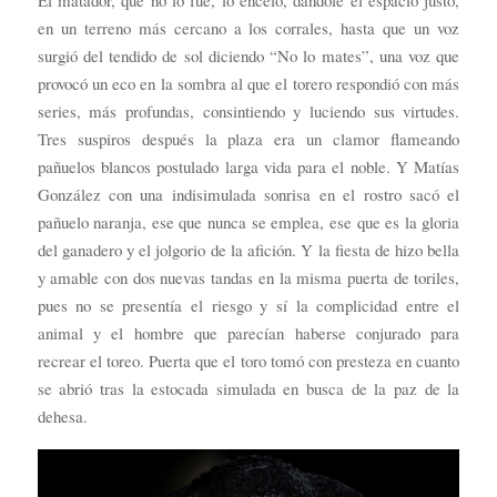
El matador, que no lo fue, lo enceló, dándole el espacio justo,
en un terreno más cercano a los corrales, hasta que un voz
surgió del tendido de sol diciendo “No lo mates”, una voz que
provocó un eco en la sombra al que el torero respondió con más
series, más profundas, consintiendo y luciendo sus virtudes.
Tres suspiros después la plaza era un clamor flameando
pañuelos blancos postulado larga vida para el noble. Y Matías
González con una indisimulada sonrisa en el rostro sacó el
pañuelo naranja, ese que nunca se emplea, ese que es la gloria
del ganadero y el jolgorio de la afición. Y la fiesta de hizo bella
y amable con dos nuevas tandas en la misma puerta de toriles,
pues no se presentía el riesgo y sí la complicidad entre el
animal y el hombre que parecían haberse conjurado para
recrear el toreo. Puerta que el toro tomó con presteza en cuanto
se abrió tras la estocada simulada en busca de la paz de la
dehesa.