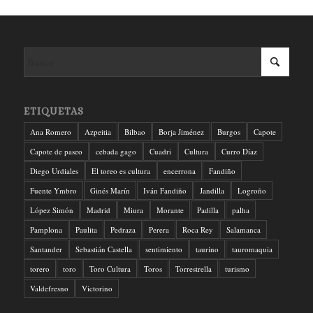
ETIQUETAS
Ana Romero
Azpeitia
Bilbao
Borja Jiménez
Burgos
Capote
Capote de paseo
cebada gago
Cuadri
Cultura
Curro Díaz
Diego Urdiales
El toreo es cultura
encerrona
Fandiño
Fuente Ymbro
Ginés Marín
Iván Fandiño
Jandilla
Logroño
López Simón
Madrid
Miura
Morante
Padilla
palha
Pamplona
Paulita
Pedraza
Perera
Roca Rey
Salamanca
Santander
Sebastián Castella
sentimiento
taurino
tauromaquia
torero
toro
Toro Cultura
Toros
Torrestrella
turismo
Valdefresno
Victorino