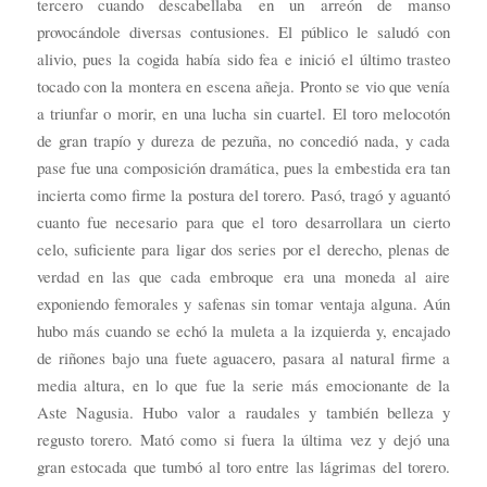
tercero cuando descabellaba en un arreón de manso
provocándole diversas contusiones. El público le saludó con
alivio, pues la cogida había sido fea e inició el último trasteo
tocado con la montera en escena añeja. Pronto se vio que venía
a triunfar o morir, en una lucha sin cuartel. El toro melocotón
de gran trapío y dureza de pezuña, no concedió nada, y cada
pase fue una composición dramática, pues la embestida era tan
incierta como firme la postura del torero. Pasó, tragó y aguantó
cuanto fue necesario para que el toro desarrollara un cierto
celo, suficiente para ligar dos series por el derecho, plenas de
verdad en las que cada embroque era una moneda al aire
exponiendo femorales y safenas sin tomar ventaja alguna. Aún
hubo más cuando se echó la muleta a la izquierda y, encajado
de riñones bajo una fuete aguacero, pasara al natural firme a
media altura, en lo que fue la serie más emocionante de la
Aste Nagusia. Hubo valor a raudales y también belleza y
regusto torero. Mató como si fuera la última vez y dejó una
gran estocada que tumbó al toro entre las lágrimas del torero.