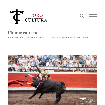
Últimas entradas
Usted está aquí:
Inicio
/
Crónicas
/
Ureña se erige en mesías de la verdad