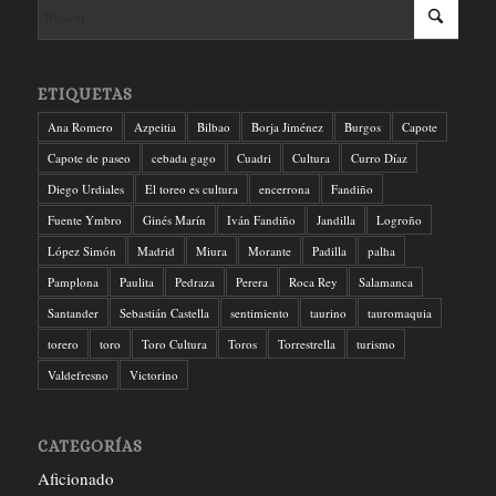
ETIQUETAS
Ana Romero
Azpeitia
Bilbao
Borja Jiménez
Burgos
Capote
Capote de paseo
cebada gago
Cuadri
Cultura
Curro Díaz
Diego Urdiales
El toreo es cultura
encerrona
Fandiño
Fuente Ymbro
Ginés Marín
Iván Fandiño
Jandilla
Logroño
López Simón
Madrid
Miura
Morante
Padilla
palha
Pamplona
Paulita
Pedraza
Perera
Roca Rey
Salamanca
Santander
Sebastián Castella
sentimiento
taurino
tauromaquia
torero
toro
Toro Cultura
Toros
Torrestrella
turismo
Valdefresno
Victorino
CATEGORÍAS
Aficionado