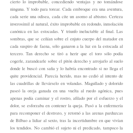
cierto lo improbable, concediendo ventajas y no tomándose
ninguna. Y todo para torear. Cada embroque era una aventura,
cada serie una odisea, cada cite un asomo al abismo. Certeza
inverosímil al natural, éxito improbable en redondo, inmolación
canónica en las estocadas. Y triunfo ineluctable al final. Las
sombras, que se ceñían sobre el enjuto cuerpo del matador en
cada suspiro de faena, sólo ganaron a la luz en la estocada al
tercero. Tan derecho se tiró a herir que el toro sólo podía
cogerle, zarandearle sobre el pitón derecho y arrojarlo al suelo
donde le buscó con saña y lo habría encontrado si no llega el
quite providencial. Parecía herido, mas no cedió al intento de
las cuadrillas de llevárselo en volandas. Magullado y dolorido
paseó la oreja ganada en una vuelta al ruedo agónica, pues
apenas podía caminar y el rostro, afilado por el esfuerzo y el
dolor, se esforzaba en contener la queja. Pasó a la enfermería
para recomponer el destrozo, y retornó a las arenas parduzcas
de Bilbao a lidiar al sexto, tras la incertidumbre en que vivían
los tendidos. No cambió el sujeto ni el predicado, tampoco la